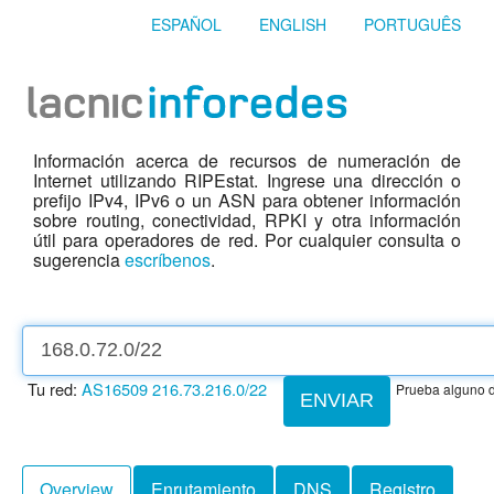
ESPAÑOL
ENGLISH
PORTUGUÊS
Información acerca de recursos de numeración de
Internet utilizando RIPEstat. Ingrese una dirección o
prefijo IPv4, IPv6 o un ASN para obtener información
sobre routing, conectividad, RPKI y otra información
útil para operadores de red. Por cualquier consulta o
sugerencia
escríbenos
.
Tu red:
AS16509
216.73.216.0/22
Prueba alguno d
ENVIAR
Overview
Enrutamiento
DNS
Registro