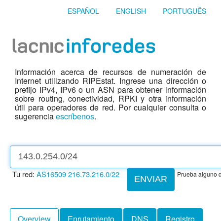
ESPAÑOL
ENGLISH
PORTUGUÊS
Información acerca de recursos de numeración de
Internet utilizando RIPEstat. Ingrese una dirección o
prefijo IPv4, IPv6 o un ASN para obtener información
sobre routing, conectividad, RPKI y otra información
útil para operadores de red. Por cualquier consulta o
sugerencia
escríbenos
.
Tu red:
AS16509
216.73.216.0/22
Prueba alguno d
ENVIAR
Overview
Enrutamiento
DNS
Registro