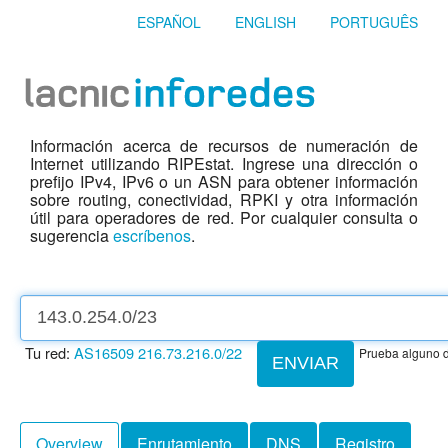
ESPAÑOL
ENGLISH
PORTUGUÊS
Información acerca de recursos de numeración de
Internet utilizando RIPEstat. Ingrese una dirección o
prefijo IPv4, IPv6 o un ASN para obtener información
sobre routing, conectividad, RPKI y otra información
útil para operadores de red. Por cualquier consulta o
sugerencia
escríbenos
.
Tu red:
AS16509
216.73.216.0/22
Prueba alguno d
ENVIAR
Overview
Enrutamiento
DNS
Registro