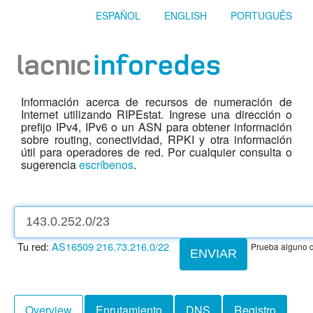
ESPAÑOL
ENGLISH
PORTUGUÊS
Información acerca de recursos de numeración de
Internet utilizando RIPEstat. Ingrese una dirección o
prefijo IPv4, IPv6 o un ASN para obtener información
sobre routing, conectividad, RPKI y otra información
útil para operadores de red. Por cualquier consulta o
sugerencia
escríbenos
.
Tu red:
AS16509
216.73.216.0/22
Prueba alguno d
ENVIAR
Overview
Enrutamiento
DNS
Registro