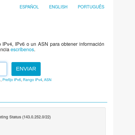
ESPAÑOL
ENGLISH
PORTUGUÊS
jo IPv4, IPv6 o un ASN para obtener información
encia
escríbenos
.
ENVIAR
4
,
Prefijo IPv6
,
Rango IPv4
,
ASN
ting Status
(143.0.252.0/22)