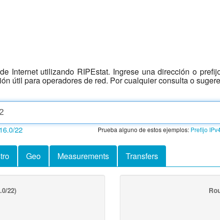
e Internet utilizando RIPEstat. Ingrese una dirección o prefi
ción útil para operadores de red. Por cualquier consulta o suger
16.0/22
Prueba alguno de estos ejemplos:
Prefijo IPv
tro
Geo
Measurements
Transfers
.0/22)
Rou