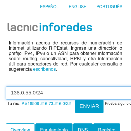
ESPAÑOL
ENGLISH
PORTUGUÊS
Información acerca de recursos de numeración de
Internet utilizando RIPEstat. Ingrese una dirección o
prefijo IPv4, IPv6 o un ASN para obtener información
sobre routing, conectividad, RPKI y otra información
útil para operadores de red. Por cualquier consulta o
sugerencia
escríbenos
.
Tu red:
AS16509
216.73.216.0/22
Prueba alguno d
ENVIAR
Overview
Enrutamiento
DNS
Registro