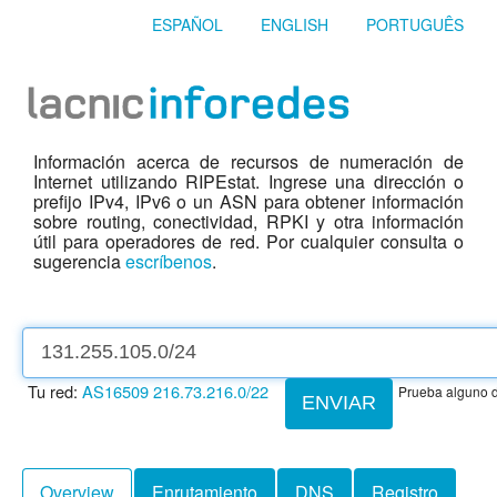
ESPAÑOL
ENGLISH
PORTUGUÊS
Información acerca de recursos de numeración de
Internet utilizando RIPEstat. Ingrese una dirección o
prefijo IPv4, IPv6 o un ASN para obtener información
sobre routing, conectividad, RPKI y otra información
útil para operadores de red. Por cualquier consulta o
sugerencia
escríbenos
.
Tu red:
AS16509
216.73.216.0/22
Prueba alguno d
ENVIAR
Overview
Enrutamiento
DNS
Registro