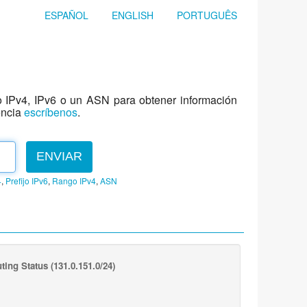
ESPAÑOL
ENGLISH
PORTUGUÊS
jo IPv4, IPv6 o un ASN para obtener información
encia
escríbenos
.
ENVIAR
4
,
Prefijo IPv6
,
Rango IPv4
,
ASN
ting Status
(131.0.151.0/24)