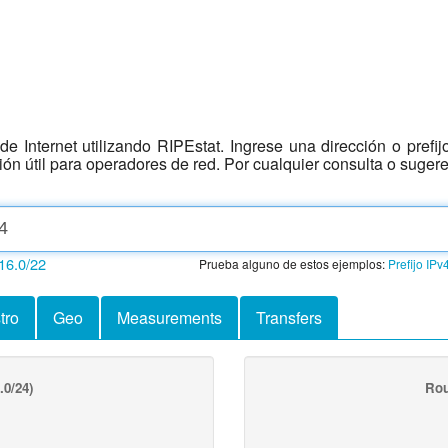
e Internet utilizando RIPEstat. Ingrese una dirección o prefi
ción útil para operadores de red. Por cualquier consulta o suger
16.0/22
Prueba alguno de estos ejemplos:
Prefijo IPv
tro
Geo
Measurements
Transfers
.0/24)
Rou