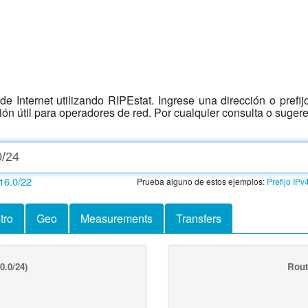
e Internet utilizando RIPEstat. Ingrese una dirección o prefi
ción útil para operadores de red. Por cualquier consulta o suger
16.0/22
Prueba alguno de estos ejemplos:
Prefijo IPv
tro
Geo
Measurements
Transfers
0.0/24)
Rout