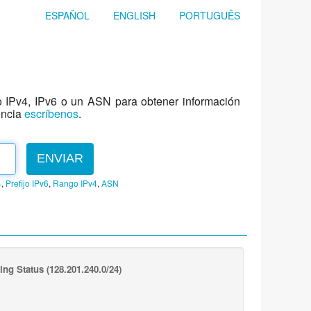
ESPAÑOL
ENGLISH
PORTUGUÊS
jo IPv4, IPv6 o un ASN para obtener información
encia
escríbenos
.
ENVIAR
4
,
Prefijo IPv6
,
Rango IPv4
,
ASN
ing Status
(128.201.240.0/24)