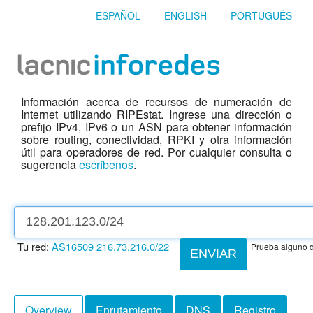
ESPAÑOL
ENGLISH
PORTUGUÊS
Información acerca de recursos de numeración de
Internet utilizando RIPEstat. Ingrese una dirección o
prefijo IPv4, IPv6 o un ASN para obtener información
sobre routing, conectividad, RPKI y otra información
útil para operadores de red. Por cualquier consulta o
sugerencia
escríbenos
.
Tu red:
AS16509
216.73.216.0/22
Prueba alguno d
ENVIAR
Overview
Enrutamiento
DNS
Registro