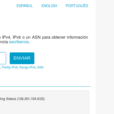
ESPAÑOL
ENGLISH
PORTUGUÊS
jo IPv4, IPv6 o un ASN para obtener información
encia
escríbenos
.
ENVIAR
4
,
Prefijo IPv6
,
Rango IPv4
,
ASN
ing Status
(128.201.104.0/22)